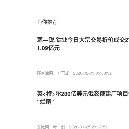
为你推荐
寒—锐.钴业今日大宗交易折价成交27
1.09亿元
环京津网
方可成
2026-02-09 09:09:52
英<特>尔280亿美元俄亥俄建厂项
“烂尾”
安徽网
叶一剑
2026-01-25 20:27:52