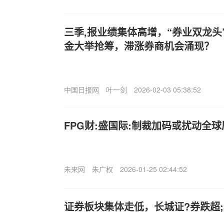
三季,报业绩集体高增，“券业双龙头
金大举抢筹，滞涨券商机会涌现？
中国日报网
叶一剑
2026-02-03 05:38:52
FPG财:盛国际:制裁加码或扰动全
未来网
朱广权
2026-01-25 02:44:52
证券板块集体走低，长城证?券跌超;