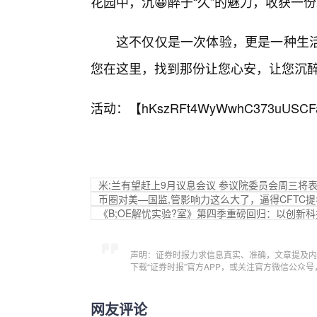
花园中，沉😀醉于“久”的魅力，收获
这不仅仅是一次体验，更是一种生
您在这里，找到那份让您心安，让您沉醉
活动：【
hKszRFt4WyWwhC373uUSCF
米;兰有望赶上9月议息会议 参议院委员会周三将
币圈对美—国监,管影响力这么大了，逼得CFTC提
《B;OE解忧实验?室》第四季重磅回归：以创新
声明：证券时报力求信息真实、准确，文章提及内
下载“证券时报”官方APP，或关注官方微信公众
网友评论