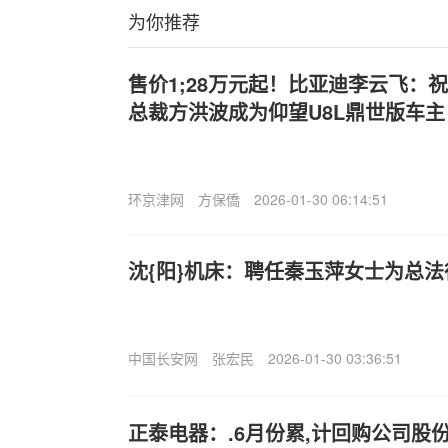
为你推荐
售价1;28万元起！比亚迪李云飞：
总裁方洪波成为仰望U8L鼎世版车主
环京津网
方保僑
2026-01-30 06:14:51
沈{阳}机床：聘任秦玉萍女士为总法
中国长安网
张宏民
2026-01-30 03:36:51
正泰电器：.6月份累,计回购公司股份3