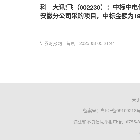
科—大讯!飞（002230）：中标中
安徽分公司采购项目，中标金额为199
证券时报网
曹晨
2025-08-05 21:44
关
备案号：
粤ICP备09109218
违法和不良信息举报电话：0755-83