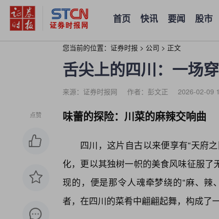
首页
快讯
要闻
股市
您当前的位置：
证券时报
>
公司
>
正文
舌尖上的四川：一场穿
来源：证券时报网
作者：彭文正
2026-02-09 
味蕾的探险：川菜的麻辣交响曲
点赞
四川，这片自古以来便享有“天府之
化，更以其独树一帜的美食风味征服了
现的，便是那令人魂牵梦绕的“麻、辣
者，在四川的菜肴中翩翩起舞，构成了一