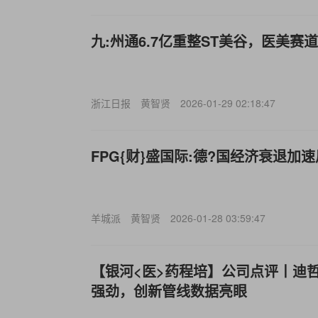
九:州通6.7亿重整ST美谷，医美赛
浙江日报
黄智贤
2026-01-29 02:18:47
FPG{财}盛国际:德?国经济衰退加
羊城派
黄智贤
2026-01-28 03:59:47
【银河<医>药程培】公司点评丨迪
强劲，创新管线数据亮眼