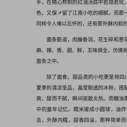
手，在精心熬制的红油汤底中若隐若现
色，又保📌留了江南小吃的细腻。而那
同样令人难以忘怀的，还有那外酥内软
面条筋道，肉臊香润，花生碎和葱花
麻、辣、香、甜、鲜，五味俱全，仿佛将四
面条之中。
除了面食，甜品类的小吃更是将四川
夏季的清凉圣品，晶莹剔透的冰粉，搭
爽，甜而不腻，瞬间驱散炎热。而糖油
中的童年记忆。糯米搓成小圆球，油炸
去，外酥内糯，甜香四溢，那种简单而