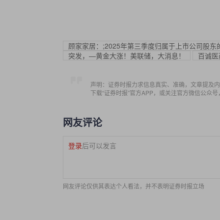
顾家家居：;2025年第三季度归属于上市公司股东的
突发，—黄金大涨！美联储，大消息！
百诚医
声明：证券时报力求信息真实、准确，文章提及内
下载“证券时报”官方APP，或关注官方微信公众
网友评论
登录
后可以发言
网友评论仅供其表达个人看法，并不表明证券时报立场